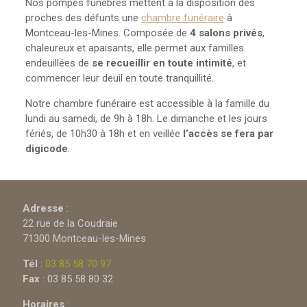
Nos pompes funèbres mettent à la disposition des
proches des défunts une
chambre funéraire
à
Montceau-les-Mines. Composée de
4 salons privés
,
chaleureux et apaisants, elle permet aux familles
endeuillées de
se recueillir en toute intimité
, et
commencer leur deuil en toute tranquillité.
Notre chambre funéraire est accessible à la famille du
lundi au samedi, de 9h à 18h. Le dimanche et les jours
fériés, de 10h30 à 18h et en veillée
l’accès se fera par
digicode
.
Adresse
:
22 rue de la Coudraie
71300 Montceau-les-Mines
Tél
:
03 85 58 70 97
Fax
: 03 85 58 80 32
Horaires
: